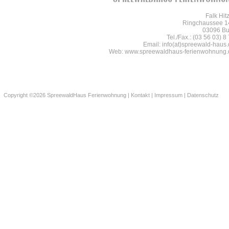
Falk Hit
Ringchaussee 1
03096 Bu
Tel./Fax.: (03 56 03) 8
Email: info(at)spreewald-haus
Web: www.spreewaldhaus-ferienwohnung.
Copyright ©2026 SpreewaldHaus Ferienwohnung |
Kontakt
|
Impressum
|
Datenschutz